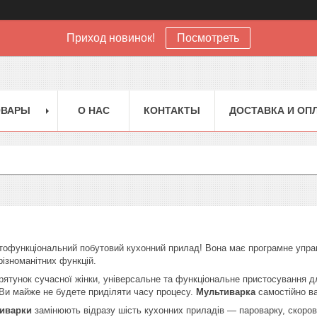
Приход новинок!
Посмотреть
ОВАРЫ
О НАС
КОНТАКТЫ
ДОСТАВКА И ОП
тофункціональний побутовий кухонний прилад! Вона має програмне управ
різноманітних функцій.
рятунок сучасної жінки, універсальне та функціональне пристосування дл
 Ви майже не будете приділяти часу процесу.
Мультиварка
самостійно ва
иварки
замінюють відразу шість кухонних приладів — пароварку, скоровар