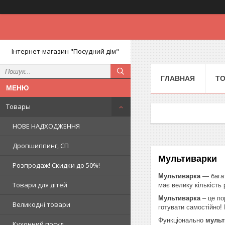
Інтернет-магазин "Посудний дім"
ГЛАВНАЯ
Т
Товары
НОВЕ НАДХОДЖЕННЯ
Дропшиппинг, СП
Мультиварки
Розпродаж! Скидки до 50%!
Мультиварка
— бага
Товари для дітей
має велику кількість 
Мультиварка
– це по
Великодні товари
готувати самостійно!
Функціонально
мульт
Кухонний посуд