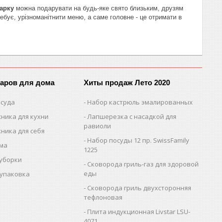
арку
можна подарувати на будь-яке свято близьким, друзям
ебує, урізноманітнити меню, а саме головне - це отримати в
варов для дома
Хиты продаж Лето 2020
осуда
Набор кастрюль эмалированных
ника для кухни
Лапшерезка с насадкой для
равиоли
ника для себя
Набор посуды 12 пр. SwissFamily
ома
1225
 уборки
Сковорода гриль-газ для здоровой
еды
 упаковка
Сковорода гриль двухсторонняя
тефлоновая
Плита индукционная Livstar LSU-
4071