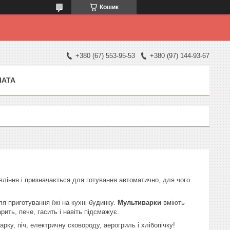
Кошик
+380 (67) 553-95-53
+380 (97) 144-93-67
ЛАТА
ління і призначається для готування автоматично, для чого
я приготування їжі на кухні будинку.
Мультиварки
вміють
рить, пече, гасить і навіть підсмажує.
ку, піч, електричну сковороду, аерогриль і хлібопічку!