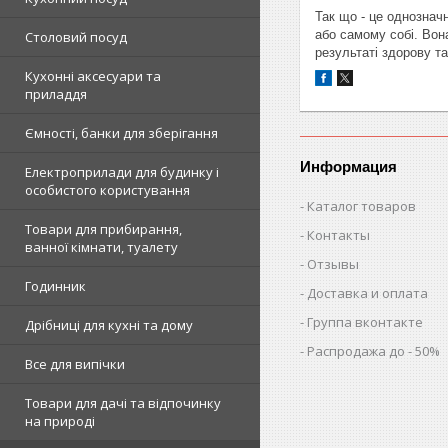
Так що - це однознач
або самому собі. Вон
Столовий посуд
результаті здорову та
Кухонні аксесуари та
приладдя
Ємності, банки для зберігання
Информация
Електроприлади для будинку і
особистого користування
Каталог товаров
Товари для прибирання,
Контакты
ванної кімнати, туалету
Отзывы
Годинник
Доставка и оплата
Группа вконтакте
Дрібниці для кухні та дому
Распродажа до - 50%
Все для випічки
Товари для дачі та відпочинку
на природі