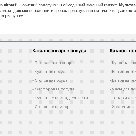
но цікавий і корисний подарунок і наймодніший кухонний гаджет.
Мультив
а може допомогти полегшити процес приготування їжі тим, хто цього потр
 корисну їжу.
Каталог товаров посуда
Каталог то
Пасхальные товары!
Кухонная п
Кухонная посуда
Бытовая тех
Столовая посуда
Бытовая тех
Фарфоровая посуда
Часы для д
Кухонные принадлежности
Товары для
Столовые приборы
Хранение и