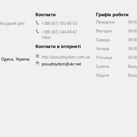
Графік роботи
Понеділок
09:0
Посудний дім"
+380 (67) 553-95-53
Вівторок
09:0
+380 (97) 144-93-67
Viber
Середа
09:0
Четвер
09:0
http://posudniydom.com.ua
Пʼятниця
09:0
, Одеса, Україна
posudniydom@ukr.net
Субота
Вихі
Неділя
Вихі