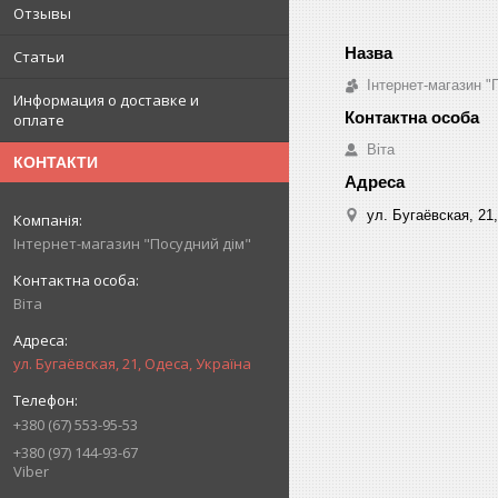
Отзывы
Статьи
Інтернет-магазин "
Информация о доставке и
оплате
Віта
КОНТАКТИ
ул. Бугаёвская, 21
Інтернет-магазин "Посудний дім"
Віта
ул. Бугаёвская, 21, Одеса, Україна
+380 (67) 553-95-53
+380 (97) 144-93-67
Viber