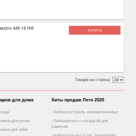
Maestro MR-1679R
Купити
варов для дома
Хиты продаж Лето 2020
осуда
Набор кастрюль эмалированных
ника для кухни
Лапшерезка с насадкой для
равиоли
ника для себя
Набор посуды 12 пр. SwissFamily