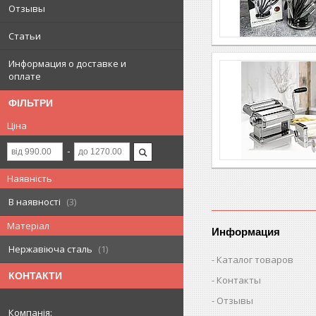
Отзывы
Статьи
Информация о доставке и
оплате
ФІЛЬТРИ
Ціна
Наявність
В наявності
3
Матеріал
Информация
Нержавіюча сталь
1
Каталог товаров
КОНТАКТИ
Контакты
Отзывы