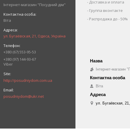
Доставка и оплата
Інтернет-магазин "Посудний дім"
Группа вконтакте
Распродажа до - 50%
Віта
ул. Бугаёвская, 21, Одеса, Україна
+380 (67) 553-95-53
+380 (97) 144-93-67
Viber
Інтернет-магазин "
http://posudniydom.com.ua
Віта
posudniydom@ukr.net
ул. Бугаёвская, 21