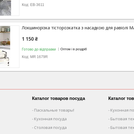
EB-3611
Локшинорізка тісторозкатка з насадкою для равіолі 
1 150 ₴
Готово до відправки
Оптом і в роздріб
MR 1679R
Каталог товаров посуда
Каталог то
Пасхальные товары!
Кухонная п
Кухонная посуда
Бытовая тех
Столовая посуда
Бытовая тех