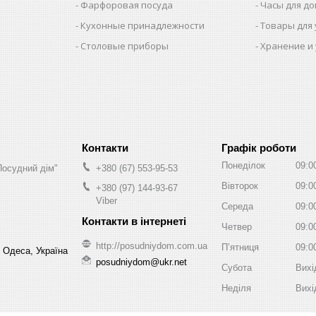
Фарфоровая посуда
Часы для д
Кухонные принадлежности
Товары для
Столовые приборы
Хранение и
Графік роботи
Понеділок
09:0
Посудний дім"
+380 (67) 553-95-53
Вівторок
09:0
+380 (97) 144-93-67
Viber
Середа
09:0
Четвер
09:0
http://posudniydom.com.ua
Пʼятниця
09:0
, Одеса, Україна
posudniydom@ukr.net
Субота
Вихі
Неділя
Вихі