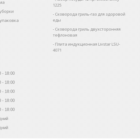
ома
1225
 уборки
Сковорода гриль-газ для здоровой
еды
 упаковка
Сковорода гриль двухсторонняя
тефлоновая
Плита индукционная Livstar LSU-
4071
0
18:00
0
18:00
0
18:00
0
18:00
0
18:00
дний
дний