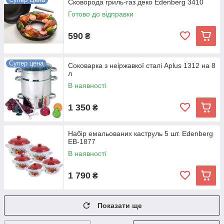
Сковорода гриль-газ деко Edenberg 3410
Готово до відправки
590
₴
Супер цена
Соковарка з неіржавкої сталі Aplus 1312 на 8
л
В наявності
1 350
₴
Набір емальованих каструль 5 шт. Edenberg
EB-1877
В наявності
1 790
₴
Показати ще