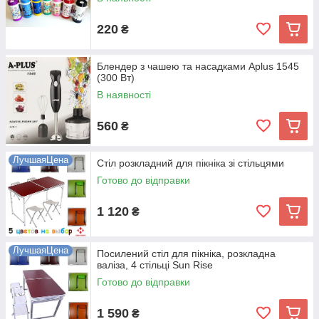
220
₴
Блендер з чашею та насадками Aplus 1545
(300 Вт)
В наявності
560
₴
ЛучшаяЦена
Стіл розкладний для пікніка зі стільцями
Готово до відправки
1 120
₴
ЛучшаяЦена
Посилений стіл для пікніка, розкладна
валіза, 4 стільці Sun Rise
Готово до відправки
1 590
₴