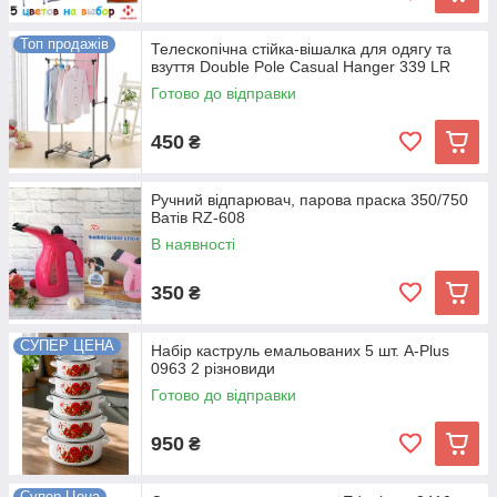
Топ продажів
Телескопічна стійка-вішалка для одягу та
взуття Double Pole Casual Hanger 339 LR
Готово до відправки
450
₴
Ручний відпарювач, парова праска 350/750
Ватів RZ-608
В наявності
350
₴
СУПЕР ЦЕНА
Набір каструль емальованих 5 шт. A-Plus
0963 2 різновиди
Готово до відправки
950
₴
Супер Цена