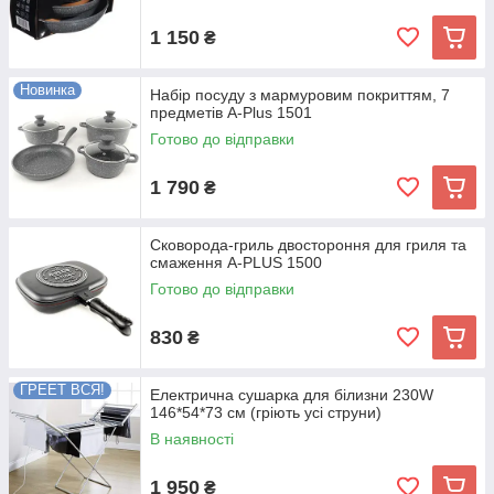
1 150
₴
Новинка
Набір посуду з мармуровим покриттям, 7
предметів A-Plus 1501
Готово до відправки
1 790
₴
Сковорода-гриль двостороння для гриля та
смаження A-PLUS 1500
Готово до відправки
830
₴
ГРЕЕТ ВСЯ!
Електрична сушарка для білизни 230W
146*54*73 см (гріють усі струни)
В наявності
1 950
₴