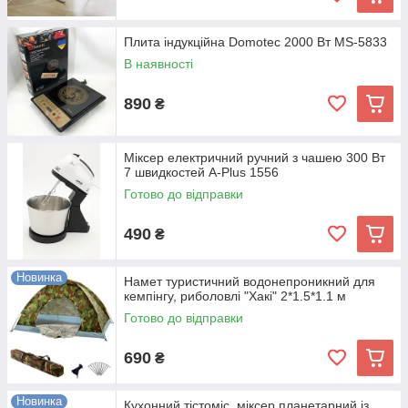
Плита індукційна Domotec 2000 Вт MS-5833
В наявності
890
₴
Міксер електричний ручний з чашею 300 Вт
7 швидкостей A-Plus 1556
Готово до відправки
490
₴
Новинка
Намет туристичний водонепроникний для
кемпінгу, риболовлі "Хакі" 2*1.5*1.1 м
Готово до відправки
690
₴
Новинка
Кухонний тістоміс, міксер планетарний із