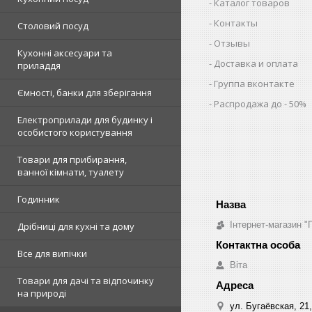
Каталог товаров
Контакты
Столовий посуд
Отзывы
Кухонні аксесуари та
Доставка и оплата
приладдя
Группа вконтакте
Ємності, банки для зберігання
Распродажа до - 50%
Електроприлади для будинку і
особистого користування
Товари для прибирання,
ванної кімнати, туалету
Годинник
Інтернет-магазин "
Дрібниці для кухні та дому
Все для випічки
Віта
Товари для дачі та відпочинку
на природі
ул. Бугаёвская, 21