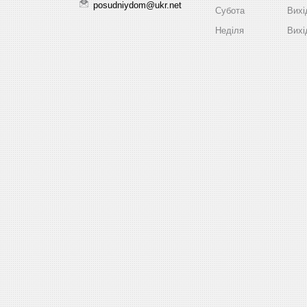
posudniydom@ukr.net
Субота
Вихі
Неділя
Вихі