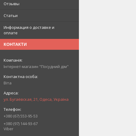
Отзывы
Статьи
Информация о доставке и
оплате
КОНТАКТИ
Інтернет-магазин "Посудний дім"
Віта
ул. Бугаёвская, 21, Одеса, Україна
+380 (67) 553-95-53
+380 (97) 144-93-67
Viber