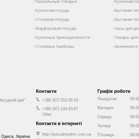
Пасхальные товары!
Кухонная п
Кухонная посуда
Бытовая тех
Столовая посуда
Бытовая тех
Фарфоровая посуда
Часы для д
Кухонные принадлежности
Товары для
Столовые приборы
Хранение и
Графік роботи
Понеділок
09:0
Посудний дім"
+380 (67) 553-95-53
Вівторок
09:0
+380 (97) 144-93-67
Viber
Середа
09:0
Четвер
09:0
http://posudniydom.com.ua
Пʼятниця
09:0
, Одеса, Україна