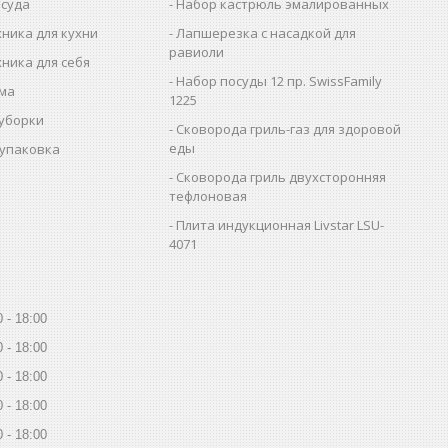
осуда
Набор кастрюль эмалированных
ника для кухни
Лапшерезка с насадкой для
равиоли
ника для себя
Набор посуды 12 пр. SwissFamily
ома
1225
 уборки
Сковорода гриль-газ для здоровой
еды
 упаковка
Сковорода гриль двухсторонняя
тефлоновая
Плита индукционная Livstar LSU-
4071
0
18:00
0
18:00
0
18:00
0
18:00
0
18:00