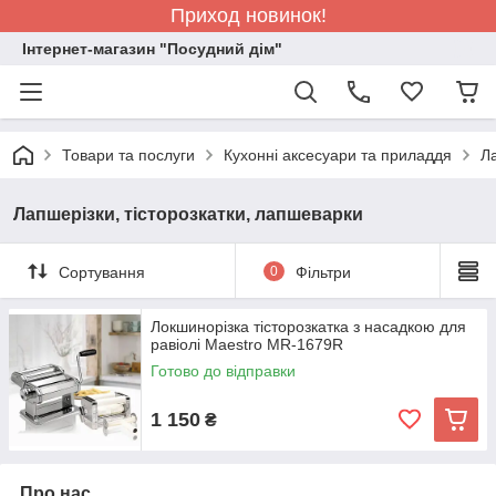
Приход новинок!
Інтернет-магазин "Посудний дім"
Товари та послуги
Кухонні аксесуари та приладдя
Ла
Лапшерізки, тісторозкатки, лапшеварки
Сортування
0
Фільтри
Локшинорізка тісторозкатка з насадкою для
равіолі Maestro MR-1679R
Готово до відправки
1 150
₴
Про нас