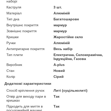
наборі
Каструля
3 шт.
Матеріал
Алюміній
Тип дна
Багатошарове
Внутрішнє покриття
мармур
Зовнішнє покриття
мармур
Кришки
Жаростійке скло
Ручки
Алюміній
Антипригарне покриття
Весь набір
Тип плити
Електрична, Склокерамічна,
Індукційна, Газова
Виробник
A-plus
Стан
Новий
Колір
Сірий
Додаткові характеристики
Спосіб кріплення ручок
Литі (суцільнолиті)
Отвір для виходу пари в
Так
кришках
Підходить для миття в
Так
посудомийній машині