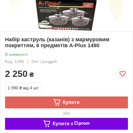
Набір каструль (казанів) з мармуровим
покриттям, 6 предметів A-Plus 1490
В наявності
Код: 1490
Опт і роздріб
2 250
₴
1 990 ₴
від 4 шт.
Купити
або
Купити з