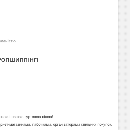
вленістю
 ДРОПШИППІНГ!
нкою і нашою гуртовою ціною!
ернет-магазинами, пабочками, організаторами спільних покупок.