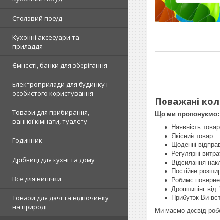
Столовий посуд
Кухонні аксесуари та
приладдя
Ємності, банки для зберігання
Електроприлади для будинку і
особистого користування
Поважані кол
Товари для прибирання,
Що ми пропонуємо:
ванної кімнати, туалету
Наявність товар
Якісний товар
Годинник
Щоденні відправ
Регулярні витра
Дрібниці для кухні та дому
Відсилання нак
Постійне розши
Все для випічки
Робимо повернен
Дропшипінг від 
Товари для дачі та відпочинку
Прибуток Ви вс
на природі
Ми маємо досвід робо