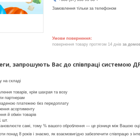
Замовлення тільки за телефоном
повернення товару протягом 14 днів
за домо
еги, запрошують Вас до співпраці системою
у на складі
лення товарів, крім шахрая та возу
ти партнерам
ладеною платежею без передоплату
рення асортименту
ня й обмін товарів
1 шт.
тановлюєте самі, тому % вашого оброблення — це різниця між Вашою оці
ти понад 8 років і знаємо, як взаємовигідно забезпечити співпрацю з інт