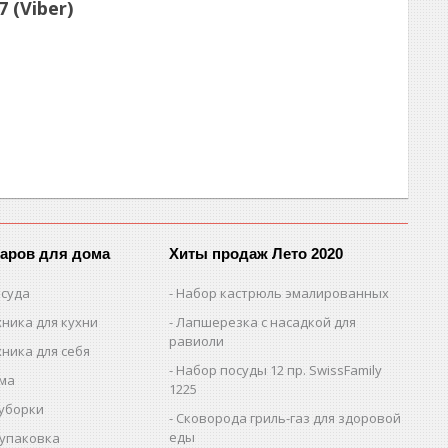
 (Viber)
варов для дома
Хиты продаж Лето 2020
осуда
Набор кастрюль эмалированных
ника для кухни
Лапшерезка с насадкой для
равиоли
ника для себя
Набор посуды 12 пр. SwissFamily
ома
1225
 уборки
Сковорода гриль-газ для здоровой
еды
 упаковка