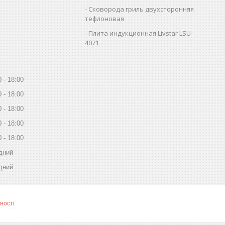
Сковорода гриль двухсторонняя
тефлоновая
Плита индукционная Livstar LSU-
4071
0
18:00
0
18:00
0
18:00
0
18:00
0
18:00
дний
дний
ності