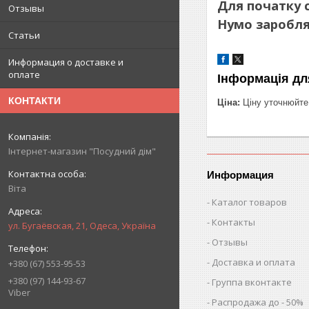
Для початку с
Отзывы
Нумо заробля
Статьи
Информация о доставке и
оплате
Інформація дл
КОНТАКТИ
Ціна:
Ціну уточнюйте
Інтернет-магазин "Посудний дім"
Информация
Віта
Каталог товаров
Контакты
ул. Бугаёвская, 21, Одеса, Україна
Отзывы
Доставка и оплата
+380 (67) 553-95-53
+380 (97) 144-93-67
Группа вконтакте
Viber
Распродажа до - 50%