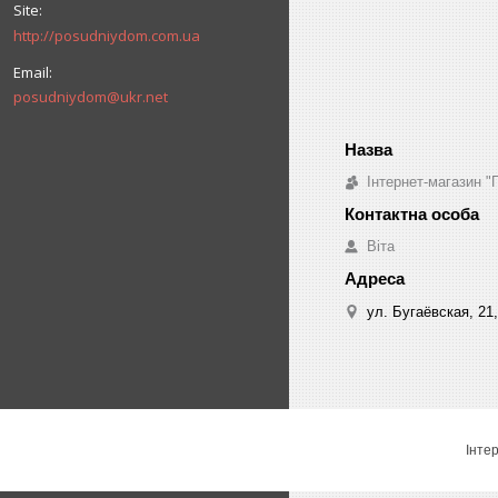
http://posudniydom.com.ua
posudniydom@ukr.net
Інтернет-магазин "
Віта
ул. Бугаёвская, 21