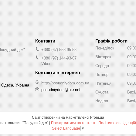
Графік роботи
Понеділок
09:0
Посудний дім"
+380 (67) 553-95-53
Вівторок
09:0
+380 (97) 144-93-67
Viber
Середа
09:0
Четвер
09:0
http://posudniydom.com.ua
Пʼятниця
09:0
, Одеса, Україна
posudniydom@ukr.net
Субота
Вихі
Неділя
Вихі
Сайт створений на маркетплейсі
Prom.ua
Інтернет-магазин "Посудний дім" |
Поскаржитися на контент
|
Політика конфіденцій
Select Language
▼