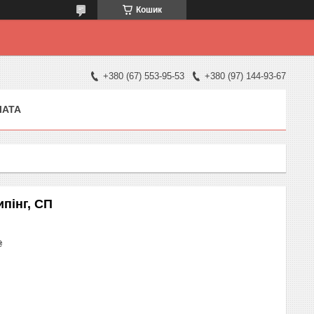
Кошик
+380 (67) 553-95-53
+380 (97) 144-93-67
ЛАТА
пінг, СП
₴