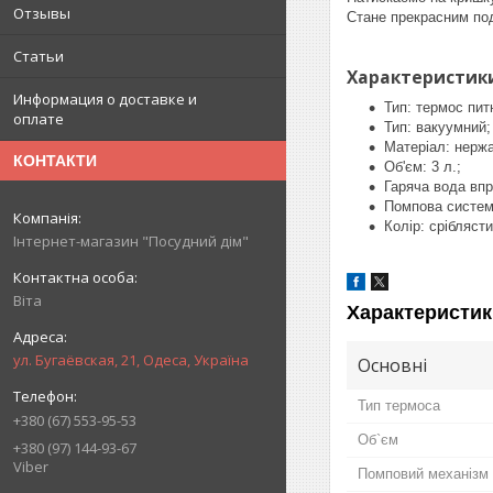
Отзывы
Стане прекрасним под
Статьи
Характеристик
Информация о доставке и
Тип: термос пит
оплате
Тип: вакуумний;
Матеріал: нержа
КОНТАКТИ
Об'єм: 3 л.;
Гаряча вода впр
Помпова систем
Колір: сріблясти
Інтернет-магазин "Посудний дім"
Віта
Характеристик
ул. Бугаёвская, 21, Одеса, Україна
Основні
Тип термоса
+380 (67) 553-95-53
Об`єм
+380 (97) 144-93-67
Viber
Помповий механізм