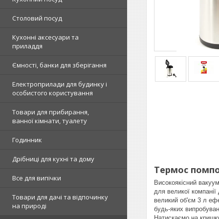
Столовий посуд
Кухонні аксесуари та
приладдя
Ємності, банки для зберігання
Електроприлади для будинку і
особистого користування
Товари для прибирання,
ванної кімнати, туалету
Годинник
Дрібниці для кухні та дому
Термос помпо
Все для випічки
Високоякісний вакуум
для великої компанії 
Товари для дачі та відпочинку
великий об'єм 3 л ефе
на природі
будь-яких випробуван
Натискаємо на кришку