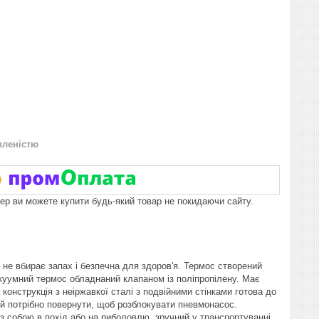
вленістю
пер ви можете купити будь-який товар не покидаючи сайту.
 не вбирає запах і безпечна для здоров'я. Термос створений
Вакуумний термос обладнаний клапаном із поліпропілену. Має
конструкція з неіржавкої сталі з подвійними стінками готова до
ий потрібно повернути, щоб розблокувати пневмонасос.
з собою в похід або на риболовлю, зручний у транспортуванні.