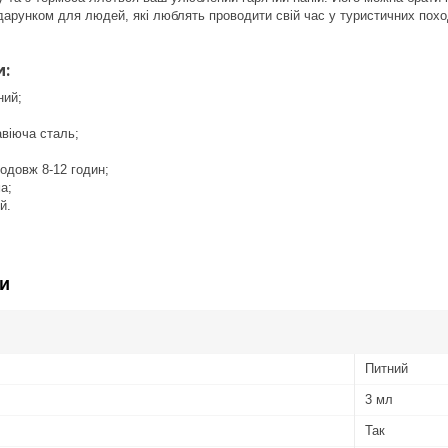
арунком для людей, які люблять проводити свій час у туристичних похо
и:
ний;
віюча сталь;
одовж 8-12 годин;
а;
й.
и
Питний
3 мл
Так