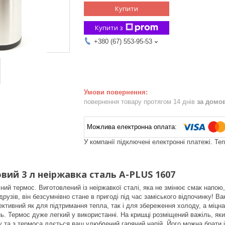
Купити
Купити з
+380 (67) 553-95-53
повернення товару протягом 14 днів
за домо
У компанії підключені електронні платежі. Те
вий 3 л неіржавка сталь A-PLUS 1607
ний термос. Виготовлений із неіржавкої сталі, яка не змінює смак напою,
друзів, він безсумнівно стане в пригоді під час заміського відпочинку! 
ктивний як для підтримання тепла, так і для збереження холоду, а міцна 
ь. Термос дуже легкий у використанні. На кришці розміщений важіль, як
 та з термоса ллється ваш улюблений гарячий напій. Його можна брати і