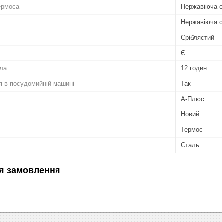
ермоса
Нержавіюча 
Нержавіюча 
Сріблястий
Є
пла
12 годин
я в посудомийній машині
Так
А-Плюс
Новий
Термос
Сталь
я замовлення