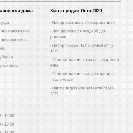
варов для дома
Хиты продаж Лето 2020
осуда
Набор кастрюль эмалированных
ника для кухни
Лапшерезка с насадкой для
равиоли
ника для себя
Набор посуды 12 пр. SwissFamily
ома
1225
 уборки
Сковорода гриль-газ для здоровой
еды
 упаковка
Сковорода гриль двухсторонняя
тефлоновая
Плита индукционная Livstar LSU-
4071
0
18:00
0
18:00
0
18:00